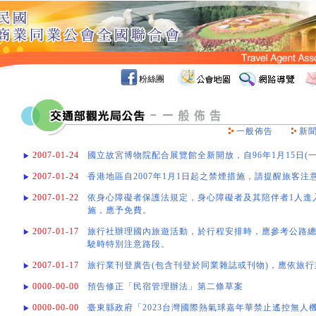
粉絲團
一般佈告
新
2007-01-24
國立故宮博物院配合展覽館全新開放，自96年1月15日(一
2007-01-24
香港地區自2007年1月1日起之禁煙措施，請提醒旅客注
2007-01-22
依身心障礙者保護法規定，身心障礙者及其陪伴者1人進
施，應予免費。
2007-01-17
旅行社辦理國內旅遊活動，於行程安排時，應參考公路
駛時特別注意路段。
2007-01-17
旅行業刊登廣告(包含刊登於同業雜誌或刊物)，應依旅
0000-00-00
預告修正「民宿管理辦法」第二條草案
0000-00-00
臺東縣政府「2023台灣國際熱氣球嘉年華禁止遙控無人