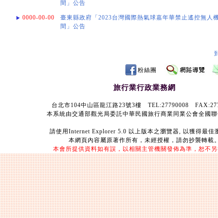
間」公告
0000-00-00
臺東縣政府「2023台灣國際熱氣球嘉年華禁止遙控無人
間」公告
粉絲團
旅行業行政業務網
台北市104中山區龍江路23號3樓 TEL:27790008 FAX:277
本系統由交通部觀光局委託中華民國旅行商業同業公會全國聯
請使用Internet Explorer 5.0 以上版本之瀏覽器, 以獲得
本網頁內容屬原著作所有，未經授權，請勿抄襲轉載
本會所提供資料如有誤，以相關主管機關發佈為準，恕不另