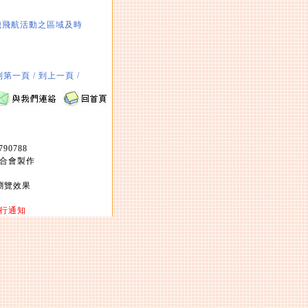
機飛航活動之區域及時
到第一頁 /
到上一頁 /
90788
合會製作
最佳瀏覽效果
。
行通知