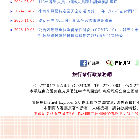
2024-05-02
113年導遊人員、領隊人員職前訓練參訓事宜
2024-03-02
小烏來風景特定區天空步道將於113年3月25日起封閉7日
2023-11-06
協助宣導-第三屆世界原住民族旅遊高峰會
2023-10-03
公告因應嚴重特殊傳染性肺炎（COVID-19），就設立
行業品質保障協會會員資格之旅行業申請暫時發
粉絲團
旅行業行政業務網
台北市104中山區龍江路23號3樓 TEL:27790008 FAX:277
本系統由交通部觀光局委託中華民國旅行商業同業公會全國聯
請使用Internet Explorer 5.0 以上版本之瀏覽器, 以獲得
本網頁內容屬原著作所有，未經授權，請勿抄襲轉載
本會所提供資料如有誤，以相關主管機關發佈為準，恕不另