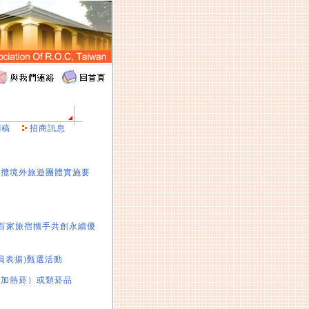
聞稿
招商訊息
招攬境外旅遊團體實施要
及百家旅宿攜手共創永續優
員表揚)甄選活動
：加熱菸）或類菸品