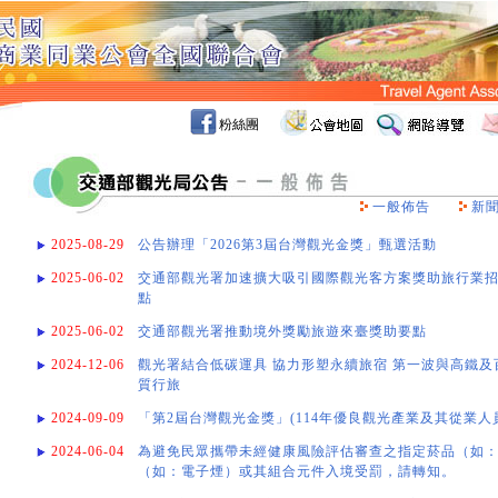
粉絲團
一般佈告
新
2025-08-29
公告辦理「2026第3屆台灣觀光金獎」甄選活動
2025-06-02
交通部觀光署加速擴大吸引國際觀光客方案獎助旅行業
點
2025-06-02
交通部觀光署推動境外獎勵旅遊來臺獎助要點
2024-12-06
觀光署結合低碳運具 協力形塑永續旅宿 第一波與高鐵
質行旅
2024-09-09
「第2屆台灣觀光金獎」(114年優良觀光產業及其從業人
2024-06-04
為避免民眾攜帶未經健康風險評估審查之指定菸品（如
（如：電子煙）或其組合元件入境受罰，請轉知。