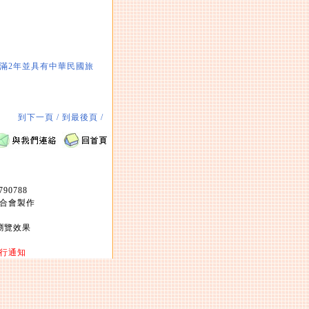
未滿2年並具有中華民國旅
到下一頁 /
到最後頁 /
90788
合會製作
最佳瀏覽效果
。
行通知