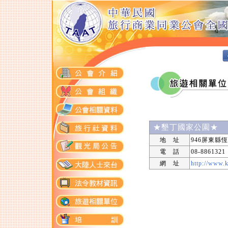
★墾丁國家公園★
地 址
946屏東縣
電 話
08-8861321
網 址
http://www.