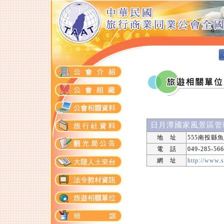
日月潭國家風景區管
地 址
555南投縣
電 話
049-285-56
網 址
http://www.